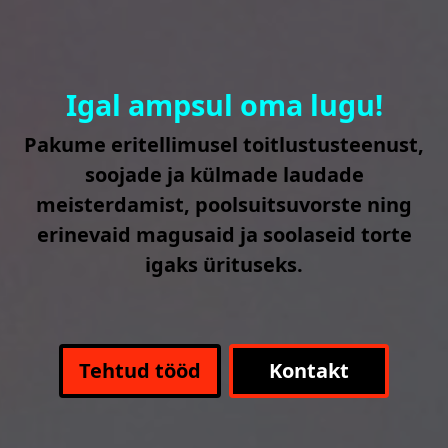
Igal ampsul oma lugu!
Pakume eritellimusel toitlustusteenust,
soojade ja külmade laudade
meisterdamist, poolsuitsuvorste ning
erinevaid magusaid ja soolaseid torte
igaks ürituseks.
Tehtud tööd
Kontakt