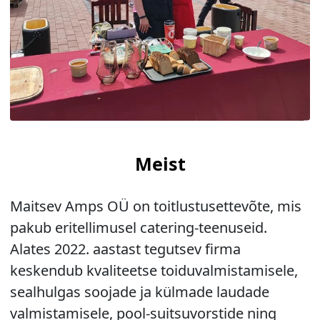
Meist
Maitsev Amps OÜ on toitlustusettevõte, mis
pakub eritellimusel catering-teenuseid.
Alates 2022. aastast tegutsev firma
keskendub kvaliteetse toiduvalmistamisele,
sealhulgas soojade ja külmade laudade
valmistamisele, pool-suitsuvorstide ning